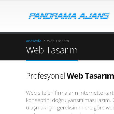
Anasayfa
Web Tasarım
Web Tasarım
Profesyonel
Web Tasarı
Web siteleri firmaların internette ka
konseptini doğru yansıtılması lazım.
ulaşmak için gereksinimlere göre web