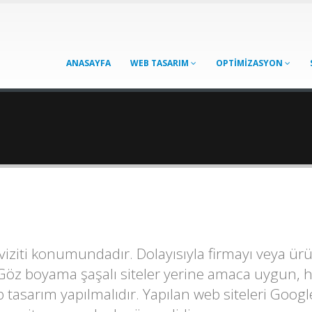
ANASAYFA
WEB TASARIM
OPTİMİZASYON
m
rtviziti konumundadır. Dolayısıyla firmayı veya 
 Göz boyama şaşalı siteler yerine amaca uygun, 
 tasarım yapılmalıdır. Yapılan web siteleri Goog