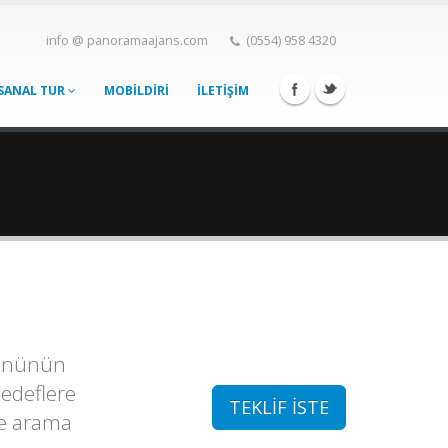
info @ panoramaajans.com
(0554) 958 4320
SANAL TUR
MOBİLDİRİ
İLETİŞİM
ürününün
hedeflere
TEKLİF İSTE
le arama