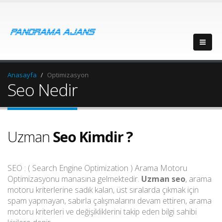
Anasayfa
Optimizasyon
Seo Nedir
Uzman
Seo Kimdir ?
SEO : ( Search Engine Optimization ) Arama Motoru
Optimizasyonu manasına gelmektedir.
Uzman seo
, arama
motoru kriterlerine sadık kalan, üst sıralarda çıkmak için
spam yapmayan, sabırla çalışmalarını devam ettiren, arama
motoru kriterleri ve değişikliklerini takip eden bilgi sahibi