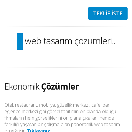
TEKLİF İSTE
Panoramik
web tasarım çözümleri..
Ekonomik
Çözümler
Otel, restaurant, mobilya, güzellik merkezi, cafe, bar,
eğlence merkezi gibi görsel tanıtımın ön planda olduğu
firmaların hem görselliklerini ön plana çıkaran, hemde
farklılığı yaşatan bir çalışma olan panoramik web tasarım
örneği için
Tıklayınız.