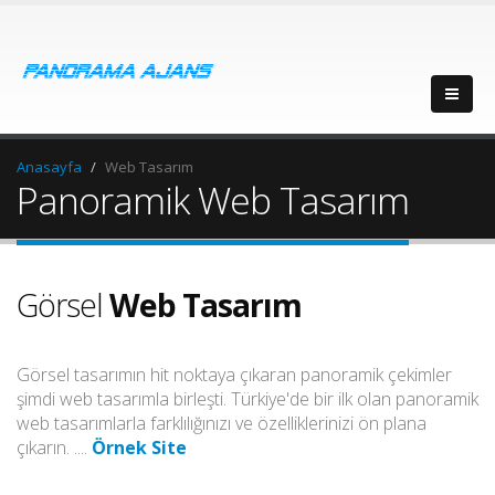
Anasayfa
Web Tasarım
Panoramik Web Tasarım
Görsel
Web Tasarım
Görsel tasarımın hit noktaya çıkaran panoramik çekimler
şimdi web tasarımla birleşti. Türkiye'de bir ilk olan panoramik
web tasarımlarla farklılığınızı ve özelliklerinizi ön plana
çıkarın. ....
Örnek Site